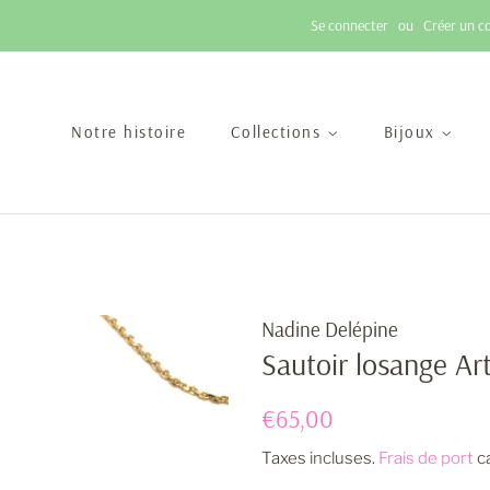
Se connecter
ou
Créer un c
Notre histoire
Collections
Bijoux
Nadine Delépine
Sautoir losange Ar
Prix
Prix
€65,00
régulier
réduit
Taxes incluses.
Frais de port
ca