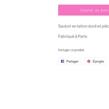
Ajouter au pani
Sautoir en laiton doré et piè
Fabriqué à Paris
Partager ce produit
Partager
Partager
Épingler
É
sur
s
Facebook
P