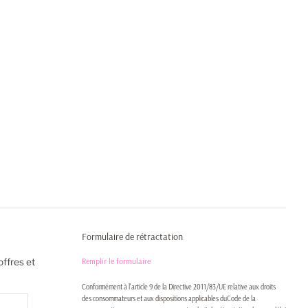
Formulaire de rétractation
Remplir le formulaire
offres et
Conformément à l'article 9 de la Directive 2011/83/UE relative aux droits
des consommateurs et aux dispositions applicables duCode de la