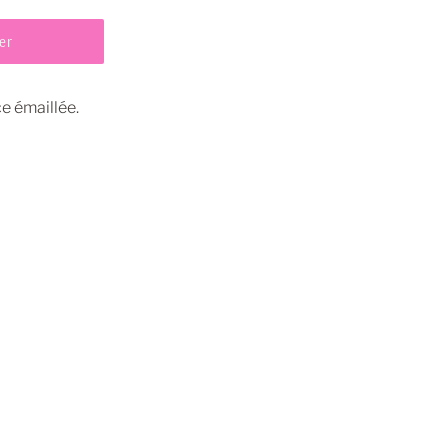
er
ce émaillée.
pingler
ur
interest