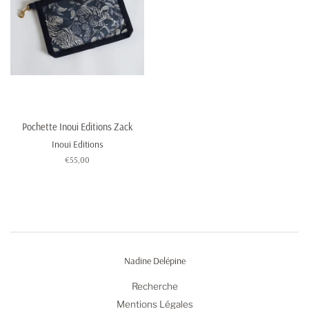
Pochette Inoui Editions Zack
Inoui Editions
Prix
€55,00
régulier
Nadine Delépine
Recherche
Mentions Légales