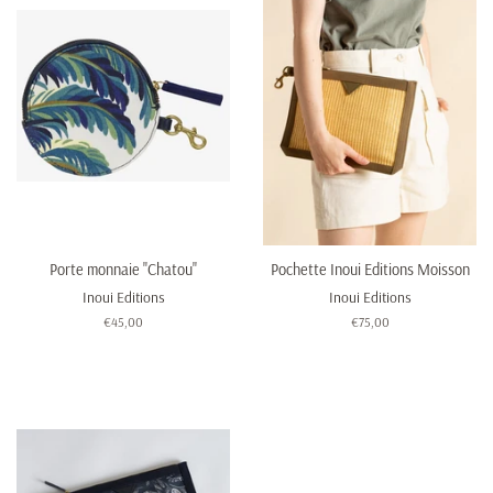
Porte monnaie "Chatou"
Pochette Inoui Editions Moisson
Inoui Editions
Inoui Editions
Prix
€45,00
Prix
€75,00
régulier
régulier