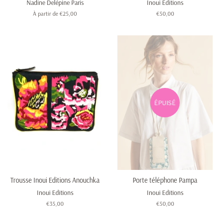
Nadine Delépine Paris
Inoui Editions
À partir de €25,00
Prix
€50,00
régulier
ÉPUISÉ
Trousse Inoui Editions Anouchka
Porte téléphone Pampa
Inoui Editions
Inoui Editions
Prix
€35,00
Prix
€50,00
régulier
régulier