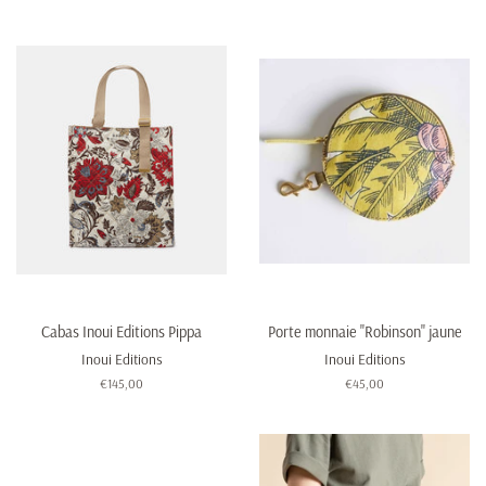
Cabas Inoui Editions Pippa
Porte monnaie "Robinson" jaune
Inoui Editions
Inoui Editions
Prix
€145,00
Prix
€45,00
régulier
régulier