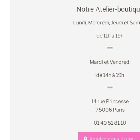
Notre Atelier-boutiq
Lundi, Mercredi, Jeudi et Sa
de 11h à 19h
***
Mardi et Vendredi
de 14h à 19h
***
14 rue Princesse
75006 Paris
01 40 51 81 10
Rendez-nous visite !