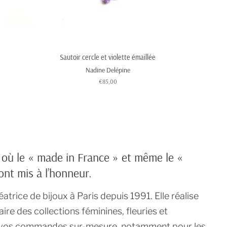
Sautoir cercle et violette émaillée
Nadine Delépine
Prix
€85,00
régulier
 où le « made in France » et même le «
ont mis à l’honneur.
atrice de bijoux à Paris depuis 1991. Elle réalise
ire des collections féminines, fleuries et
e vos commandes sur-mesure, notamment pour les