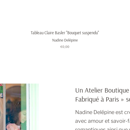
Tableau Claire Basler "Bouquet suspendu"
Nadine Delépine
Prix
€0,00
régulier
Un Atelier Boutique
Fabriqué à Paris » s
Nadine Delépine est cré
avec amour et savoir-fa
romantiques ainsi qu