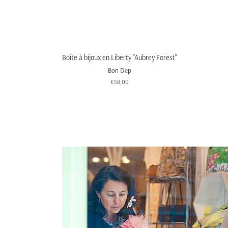
Boite à bijoux en Liberty "Aubrey Forest"
Bon Dep
Prix
€58,00
régulier