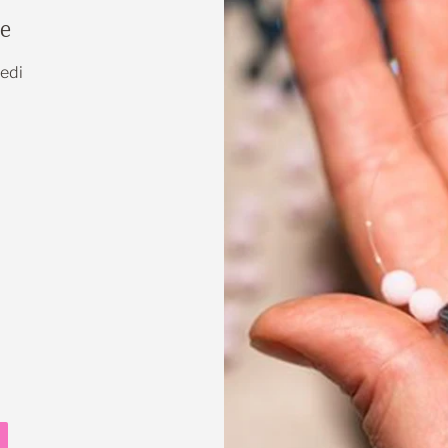
ue
medi