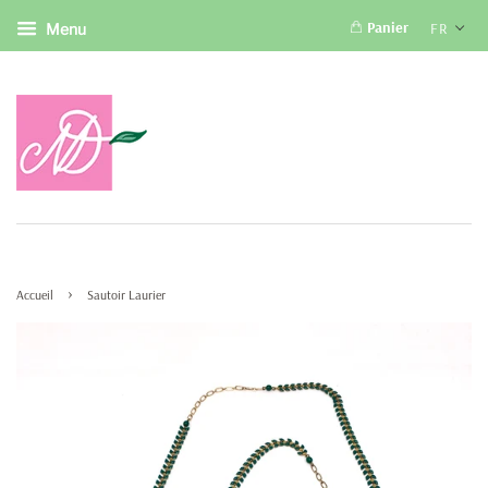
Panier
FR
Menu
›
Accueil
Sautoir Laurier