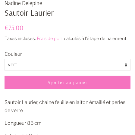
Nadine Delépine
Sautoir Laurier
Prix
Prix
€75,00
régulier
réduit
Taxes incluses.
Frais de port
calculés à l'étape de paiement.
Couleur
Ajouter au panier
Sautoir Laurier, chaine feuille en laiton émaillé et perles
de verre
Longueur 85 cm