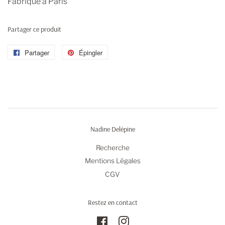
Fabriqué à Paris
Partager ce produit
Partager
Partager
Épingler
Épingler
sur
sur
Facebook
Pinterest
Nadine Delépine
Recherche
Mentions Légales
CGV
Restez en contact
Facebook
Instagram