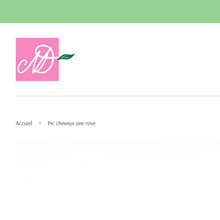
›
Accueil
Pic cheveux une rose