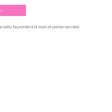
er
de satin façonnée à la main et perles nacrées
pingler
ur
interest