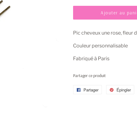
Ajouter au pani
Pic cheveux une rose, fleur 
Couleur personnalisable
Fabriqué à Paris
Partager ce produit
Partager
Partager
Épingler
É
sur
s
Facebook
P