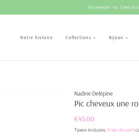
Se connecter
ou
Créer un c
Notre histoire
Collections
Bijoux
Nadine Delépine
Pic cheveux une ro
Prix
Prix
€45,00
régulier
réduit
Taxes incluses.
Frais de port
ca