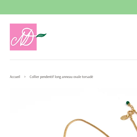
›
Accueil
Collier pendentif long anneau ovale torsadé