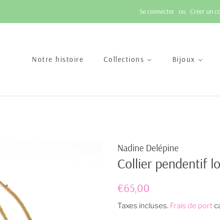
Se connecter
ou
Créer un c
Notre histoire
Collections
Bijoux
Nadine Delépine
Collier pendentif 
Prix
Prix
€65,00
régulier
réduit
Taxes incluses.
Frais de port
ca