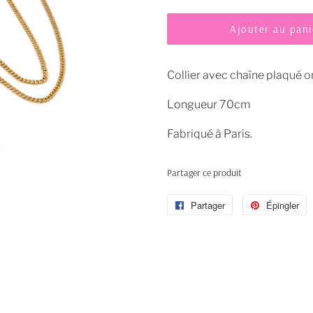
Ajouter au pani
Collier avec chaîne plaqué o
Longueur 70cm
Fabriqué à Paris.
Partager ce produit
Partager
Partager
Épingler
É
sur
s
Facebook
P