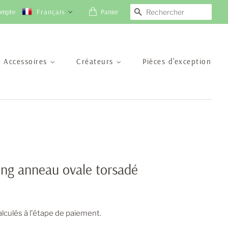
ompte
Français
Panier
Recherche
Accessoires
Créateurs
Pièces d'exception
long anneau ovale torsadé
lculés à l'étape de paiement.