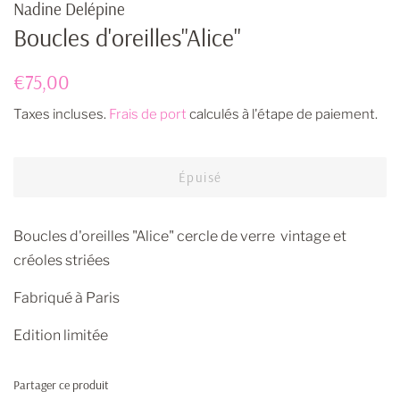
Nadine Delépine
Boucles d'oreilles"Alice"
Prix
Prix
€75,00
régulier
réduit
Taxes incluses.
Frais de port
calculés à l'étape de paiement.
Épuisé
Boucles d'oreilles "Alice" cercle de verre vintage et
créoles striées
Fabriqué à Paris
Edition limitée
Partager ce produit