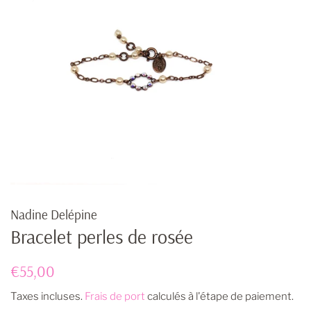
Nadine Delépine
Bracelet perles de rosée
Prix
Prix
€55,00
régulier
réduit
Taxes incluses.
Frais de port
calculés à l'étape de paiement.