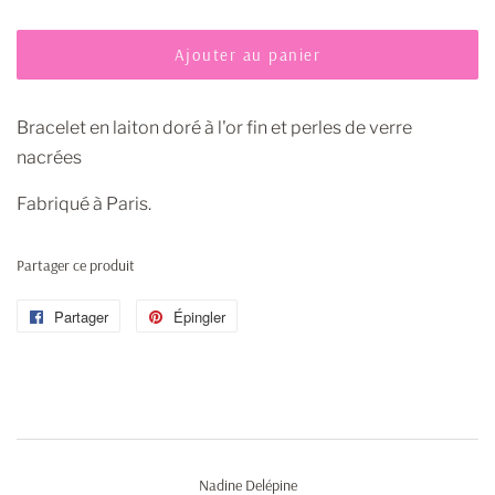
Ajouter au panier
Bracelet en laiton doré à l'or fin et perles de verre
nacrées
Fabriqué à Paris.
Partager ce produit
Partager
Partager
Épingler
Épingler
sur
sur
Facebook
Pinterest
Nadine Delépine