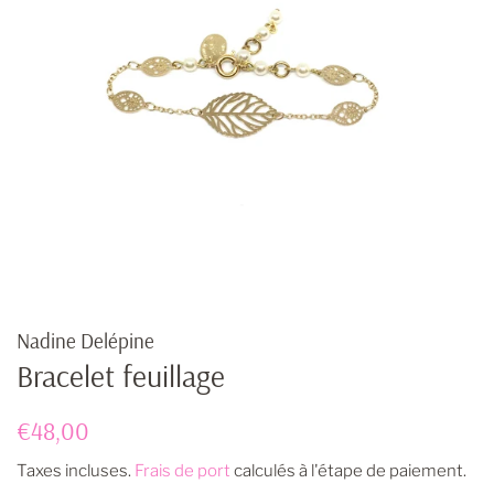
Nadine Delépine
Bracelet feuillage
Prix
Prix
€48,00
régulier
réduit
Taxes incluses.
Frais de port
calculés à l'étape de paiement.