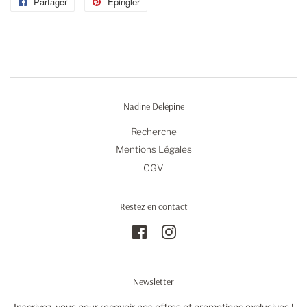
Partager
Partager
Épingler
Épingler
sur
sur
Facebook
Pinterest
Nadine Delépine
Recherche
Mentions Légales
CGV
Restez en contact
Facebook
Instagram
Newsletter