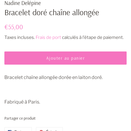
Nadine Delépine
Bracelet doré chaîne allongée
Prix
Prix
€55,00
régulier
réduit
Taxes incluses.
Frais de port
calculés à l'étape de paiement.
Ajouter au panier
Bracelet chaîne allongée dorée en laiton doré.
Fabriqué à Paris.
Partager ce produit