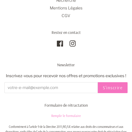
Recherche
Mentions Légales
CGV
Restez en contact
Facebook
Instagram
Newsletter
Inscrivez-vous pour recevoir nos offres et promotions exclusives !
S'inscrire
Formulaire de rétractation
Remplir le formulaire
Conformément à l'article 9 de la Directive 2011/83/UE relative aux droits des consommateurs et aux
dispositions applicables duCode de la consommation, vous pouvez exercer votre droit de rétractation dans