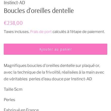
Instinct-AD
Boucles d'oreilles dentelle
Prix
Prix
€238,00
régulier
réduit
Taxes incluses.
Frais de port
calculés à l'étape de paiement.
Ajouter au panier
Magnifiques boucles d'oreilles dentelle sur plaqué or,
avec la technique de la frivolité, réalisées à la main avec
de véritables perles d'eau douce par Instinct-AD
Taille 5cm
Perles
Fabriqué en France