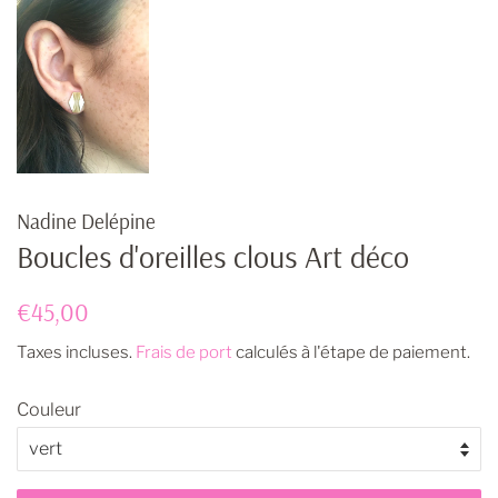
Nadine Delépine
Boucles d'oreilles clous Art déco
Prix
Prix
€45,00
régulier
réduit
Taxes incluses.
Frais de port
calculés à l'étape de paiement.
Couleur