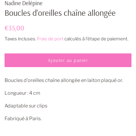
Nadine Delépine
Boucles d'oreilles chaîne allongée
Prix
Prix
€35,00
régulier
réduit
Taxes incluses.
Frais de port
calculés à l'étape de paiement.
Ajouter au panier
Boucles d'oreilles chaîne allongée en laiton plaqué or.
Longueur : 4 cm
Adaptable sur clips
Fabriqué à Paris.