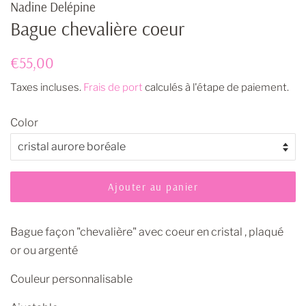
Nadine Delépine
Bague chevalière coeur
Prix
Prix
€55,00
régulier
réduit
Taxes incluses.
Frais de port
calculés à l'étape de paiement.
Color
Ajouter au panier
Bague façon "chevalière" avec coeur en cristal , plaqué
or ou argenté
Couleur personnalisable