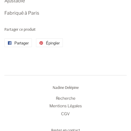
Ajustable
Fabriqué à Paris
Partager ce produit
Partager
Partager
Épingler
Épingler
sur
sur
Facebook
Pinterest
Nadine Delépine
Recherche
Mentions Légales
CGV
Restez en contact