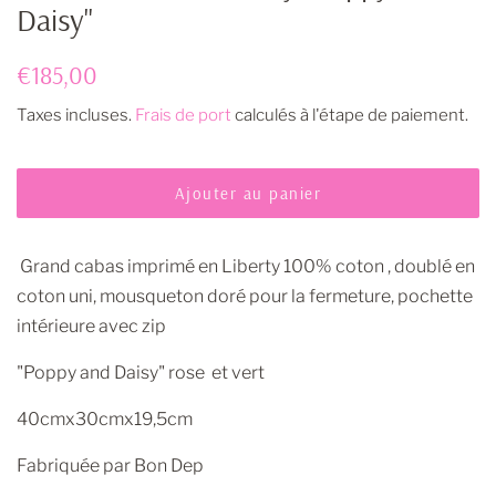
Daisy"
Prix
Prix
€185,00
régulier
réduit
Taxes incluses.
Frais de port
calculés à l'étape de paiement.
Ajouter au panier
Grand cabas imprimé en Liberty 100% coton , doublé en
coton uni, mousqueton doré pour la fermeture, pochette
intérieure avec zip
"Poppy and Daisy" rose et vert
40cmx30cmx19,5cm
Fabriquée par Bon Dep