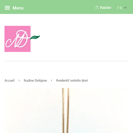
Panier
FR
Menu
›
›
Accueil
Nadine Delépine
Pendentif violette doré