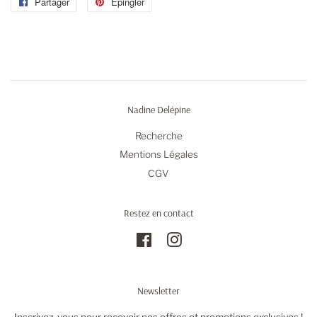
Partager
Partager
Épingler
Épingler
sur
sur
Facebook
Pinterest
Nadine Delépine
Recherche
Mentions Légales
CGV
Restez en contact
Facebook
Instagram
Newsletter