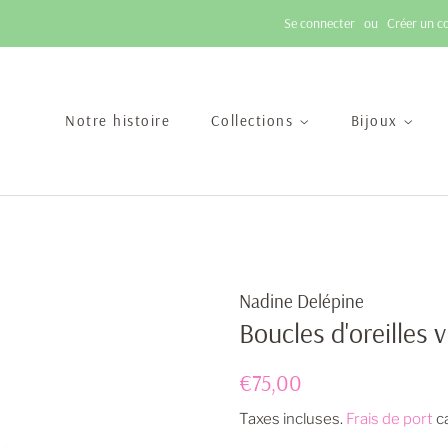
Se connecter
ou
Créer un c
Notre histoire
Collections
Bijoux
Nadine Delépine
Boucles d'oreilles 
Prix
Prix
€75,00
régulier
réduit
Taxes incluses.
Frais de port
ca