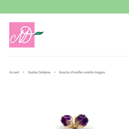
›
›
Accueil
Nadine Delépine
Boucles d'oreilles violette longues