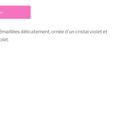
er
émaillées délicatement, ornée d'un cristal violet et
olet.
pingler
ur
interest