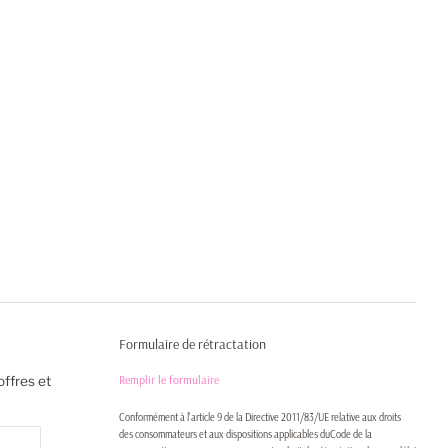
Formulaire de rétractation
Remplir le formulaire
offres et
Conformément à l'article 9 de la Directive 2011/83/UE relative aux droits
des consommateurs et aux dispositions applicables duCode de la