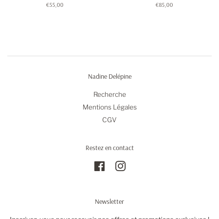
Prix
€55,00
Prix
€85,00
régulier
régulier
Nadine Delépine
Recherche
Mentions Légales
CGV
Restez en contact
Facebook
Instagram
Newsletter