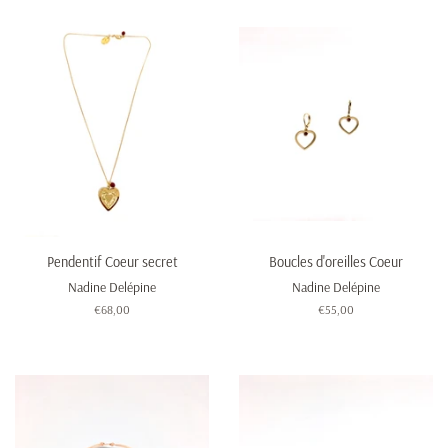
Pendentif Coeur secret
Boucles d'oreilles Coeur
Nadine Delépine
Nadine Delépine
Prix
€68,00
Prix
€55,00
régulier
régulier