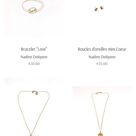
Bracelet "Love"
Boucles d'oreilles mini Coeur
Nadine Delépine
Nadine Delépine
Prix
€30,00
Prix
€35,00
régulier
régulier