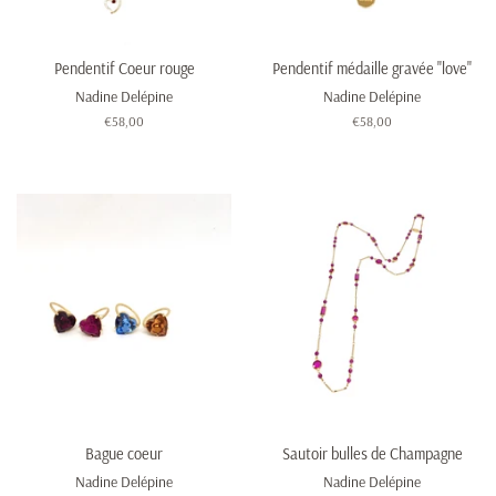
Pendentif Coeur rouge
Pendentif médaille gravée "love"
Nadine Delépine
Nadine Delépine
Prix
€58,00
Prix
€58,00
régulier
régulier
Bague coeur
Sautoir bulles de Champagne
Nadine Delépine
Nadine Delépine