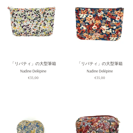
「リバティ」の大型筆箱
「リバティ」の大型筆箱
Nadine Delépine
Nadine Delépine
通
€35,00
通
€35,00
常
常
価
価
格
格