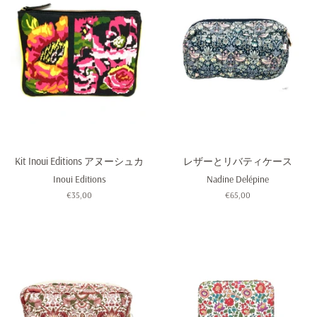
Kit Inoui Editions アヌーシュカ
レザーとリバティケース
Inoui Editions
Nadine Delépine
通
€35,00
通
€65,00
常
常
価
価
格
格