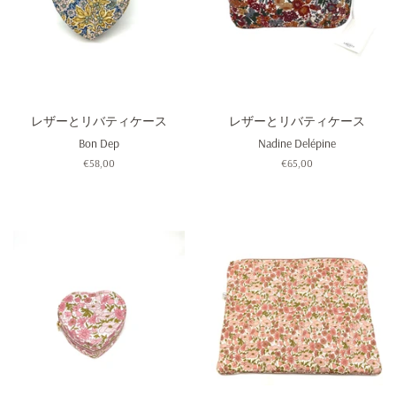
レザーとリバティケース
レザーとリバティケース
Bon Dep
Nadine Delépine
通
€58,00
通
€65,00
常
常
価
価
格
格