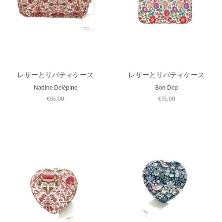
レザーとリバティケース
レザーとリバティケース
Nadine Delépine
Bon Dep
通
€65,00
通
€75,00
常
常
価
価
格
格