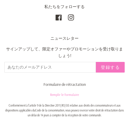
私たちをフォローする
Facebook
Instagram
ニュースレター
サインアップして、限定オファーやプロモーションを受け取りま
しょう!
登録する
Formulaire de rétractation
Remplir le formulaire
Conformément à l'article 9 de la Directive 2011/83/UE relative aux droits des consommateurs et aux
dispositions applicables duCode de la consommation, vous pouvez exercer votre droit de rétractation dans
un délai de 14 jours à compter de la réception de votre commande.