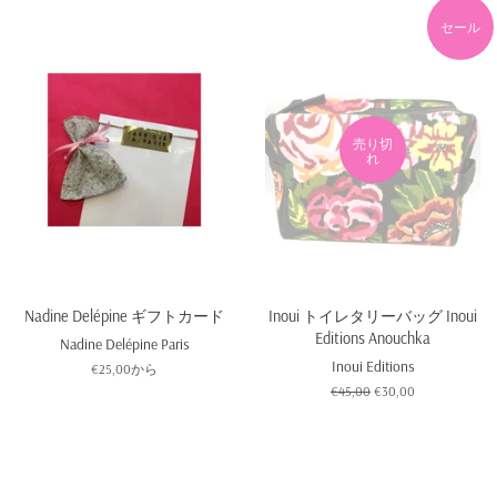
セール
売り切
れ
Nadine Delépine ギフトカード
Inoui トイレタリーバッグ Inoui
Editions Anouchka
Nadine Delépine Paris
Inoui Editions
€25,00から
通
€45,00
販
€30,00
常
売
価
価
格
格