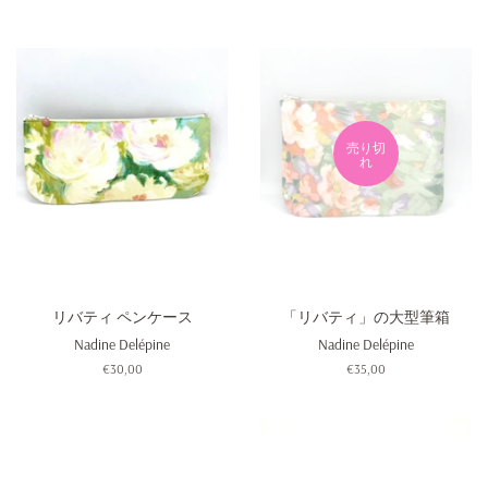
価
価
格
格
売り切
れ
リバティ ペンケース
「リバティ」の大型筆箱
Nadine Delépine
Nadine Delépine
通
€30,00
通
€35,00
常
常
価
価
格
格