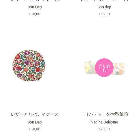
Bon Dep
Bon dep
通
€58,00
通
€58,00
常
常
価
価
格
格
売り切
れ
レザーとリバティケース
「リバティ」の大型筆箱
Bon Dep
Nadine Delépine
通
€58,00
通
€28,00
常
常