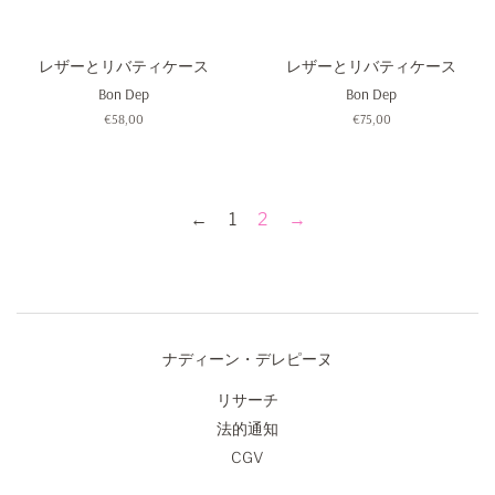
レザーとリバティケース
レザーとリバティケース
Bon Dep
Bon Dep
通
€58,00
通
€75,00
常
常
価
価
格
格
←
1
2
→
ナディーン・デレピーヌ
リサーチ
法的通知
CGV